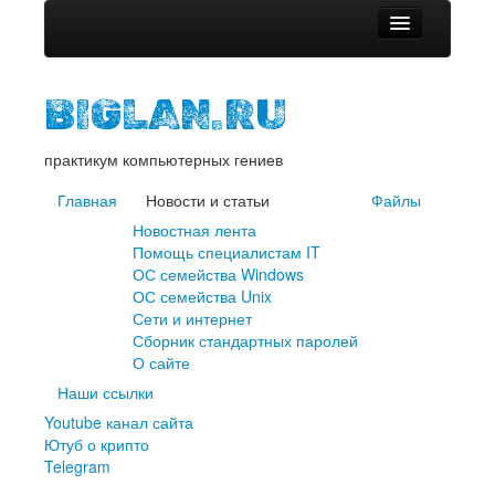
Главная
BIGLAN.RU
Новости и статьи
Новостная лента
практикум компьютерных гениев
Помощь специалистам IT
Главная
ОС семейства Windows
Новости и статьи
Файлы
ОС семейства Unix
Новостная лента
Сети и интернет
Помощь специалистам IT
Сборник стандартных паролей
ОС семейства Windows
О сайте
ОС семейства Unix
Сети и интернет
Файлы
Сборник стандартных паролей
Наши ссылки
О сайте
Youtube канал сайта
Наши ссылки
Ютуб о крипто
Youtube канал сайта
Telegram
Ютуб о крипто
Telegram