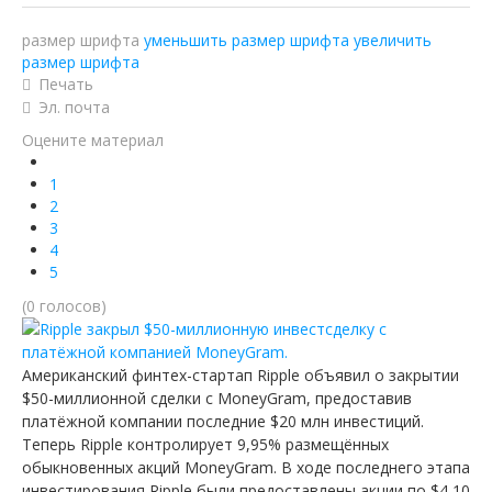
Ютуб о крипто
размер шрифта
уменьшить размер шрифта
увеличить
размер шрифта
Telegram
Печать
Эл. почта
Оцените материал
1
2
3
4
5
(0 голосов)
Американский финтех-стартап Ripple объявил о закрытии
$50-миллионной сделки с MoneyGram, предоставив
платёжной компании последние $20 млн инвестиций.
Теперь Ripple контролирует 9,95% размещённых
обыкновенных акций MoneyGram. В ходе последнего этапа
инвестирования Ripple были предоставлены акции по $4,10