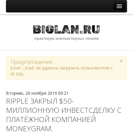
Главная
BIGLAN.RU
Новости и статьи
практикум компьютерных гениев
Новостная лента
Помощь специалистам IT
ОС семейства Windows
×
Предупреждение
JUser: :_load: Не удалось загрузить пользователя с
ОС семейства Unix
ID 936.
Сети и интернет
Сборник стандартных паролей
Вторник, 26 ноября 2019 00:21
RIPPLE ЗАКРЫЛ $50-
О сайте
МИЛЛИОННУЮ ИНВЕСТСДЕЛКУ С
Файлы
ПЛАТЁЖНОЙ КОМПАНИЕЙ
Наши ссылки
MONEYGRAM.
Youtube канал сайта