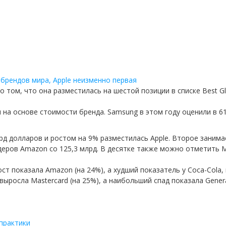
 том, что она разместилась на шестой позиции в списке Best Gl
 на основе стоимости бренда. Samsung в этом году оценили в 61
лрд долларов и ростом на 9% разместилась Apple. Второе занима
деров Amazon со 125,3 млрд. В десятке также можно отметить M
т показала Amazon (на 24%), а худший показатель у Coca-Cola,
ыросла Mastercard (на 25%), а наибольший спад показала General 
практики